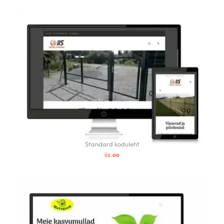
Standard koduleht
iis.ee