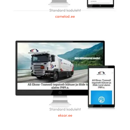
Standard koduleht
camelod.ee
Standard koduleht
eksar.ee