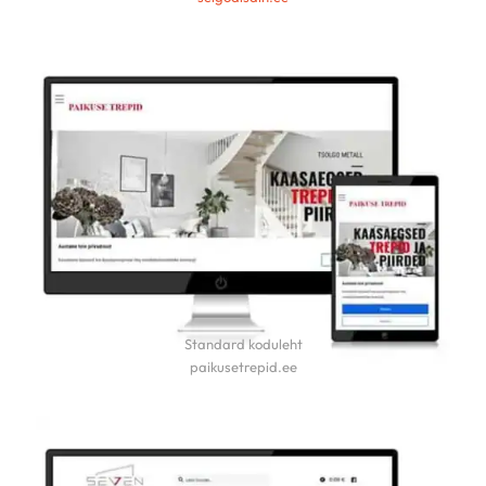
Standard koduleht
paikusetrepid.ee