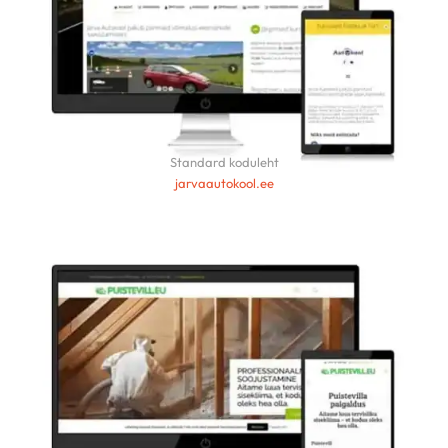
Standard koduleht
jarvaautokool.ee