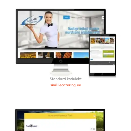
Standard koduleht
sinilillecatering.ee