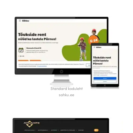
Standard koduleht
sahku.ee