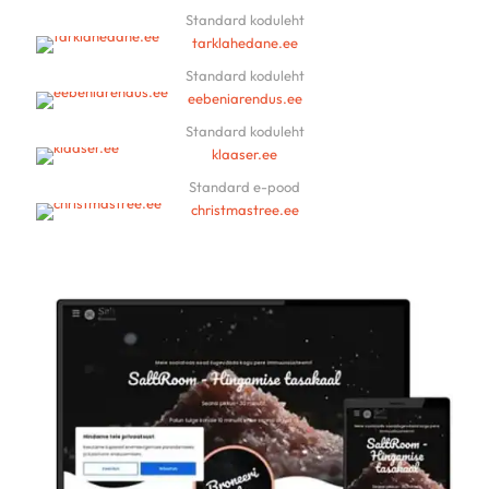
Standard koduleht
tarklahedane.ee
Standard koduleht
eebeniarendus.ee
Standard koduleht
klaaser.ee
Standard e-pood
christmastree.ee