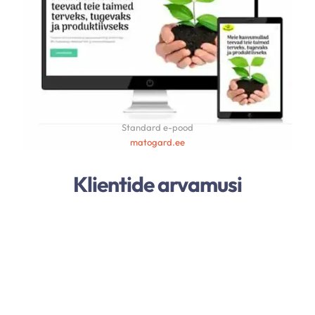
Standard e-pood
matogard.ee
Klientide arvamusi
Kiirus, efektiivsus, korrektsus, parimale ja
maksimaalselt kliendi soovidele/ideede
realiseerimisele orienteeritud tulemus, mis