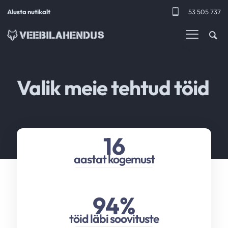
Alusta nutikalt
53 505 737
Menüü
Valik meie tehtud töid
16
aastat kogemust
94
%
töid läbi soovituste