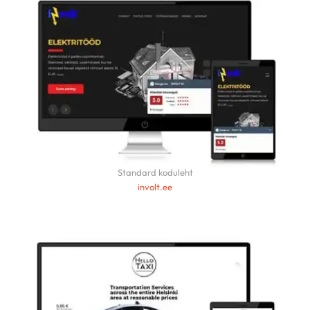
Standard koduleht
involt.ee