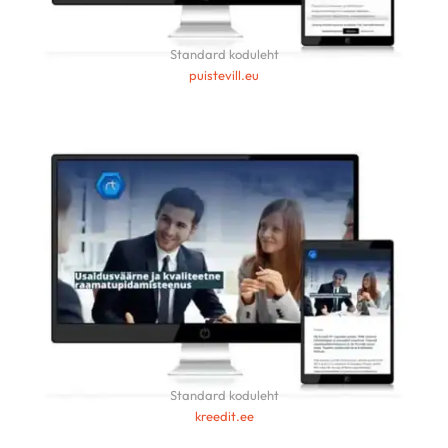
Standard koduleht
puistevill.eu
Standard koduleht
kreedit.ee