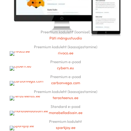
Preemium koduleht (loomisel)
Päti mängustuudio
Preemium koduleht (kaasajastamine)
rivoco.ee
Preemium e-pood
cybern.eu
Preemium e-pood
carbonvega.com
Preemium koduleht (kaasajastamine)
terasteenus.ee
Standard e-pood
monabelladisain.ee
Preemium koduleht
sparkjoy.ee