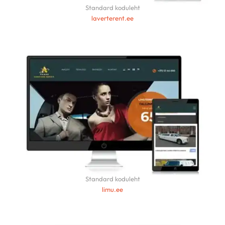
Standard koduleht
laverterent.ee
Standard koduleht
limu.ee