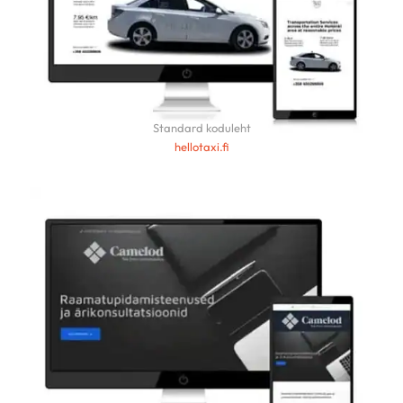
Standard koduleht
hellotaxi.fi