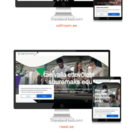
Standard koduleht
saltroom.ee
Standard koduleht
raeel.ee