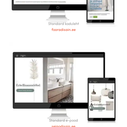
Standard koduleht
fooradisain.ee
Standard e-pood
seigodisain.ee