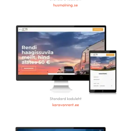
husmalning.se
Standard koduleht
karavanrent.ee