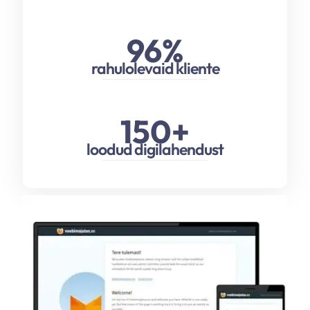
96
%
rahulolevaid kliente
150
+
loodud digilahendust