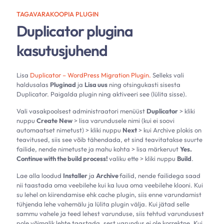
TAGAVARAKOOPIA PLUGIN
Duplicator plugina
kasutusjuhend
Lisa
Duplicator – WordPress Migration Plugin.
Selleks vali
haldusalas
Pluginad
ja
Lisa uus
ning otsingukasti sisesta
Duplicator. Paigalda plugin ning aktiveeri see (lülita sisse).
Vali vasakpoolsest administraatori menüüst
Duplicator
> kliki
nuppu
Create
New
> lisa varundusele nimi (kui ei soovi
automaatset nimetust) > kliki nuppu
Next
> kui Archive plokis on
teavitused, siis see võib tähendada, et sind teavitatakse suurte
failide, nende nimetuste ja mahu kohta > lisa märkeruut
Yes.
Continue with the build process!
valiku ette > kliki nuppu
Build
.
Lae alla loodud
Installer
ja
Archive
failid, nende failidega saad
nii taastada oma veebilehe kui ka luua oma veebilehe klooni. Kui
su lehel on kiirendamise ehk cache plugin, siis enne varundamist
tühjenda lehe vahemälu ja lülita plugin välja. Kui jätad selle
sammu vahele ja teed lehest varunduse, siis tehtud varundusest
pole võimalik lehte taastada, sest varundus ei ole korrektne. Kui