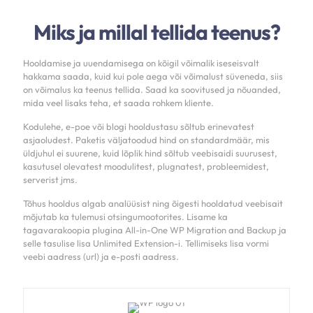
Miks ja millal tellida teenus?
Hooldamise ja uuendamisega on kõigil võimalik iseseisvalt
hakkama saada, kuid kui pole aega või võimalust süveneda, siis
on võimalus ka teenus tellida. Saad ka soovitused ja nõuanded,
mida veel lisaks teha, et saada rohkem kliente.
Kodulehe, e-poe või blogi hooldustasu sõltub erinevatest
asjaoludest. Paketis väljatoodud hind on standardmäär, mis
üldjuhul ei suurene, kuid lõplik hind sõltub veebisaidi suurusest,
kasutusel olevatest moodulitest, plugnatest, probleemidest,
serverist jms.
Tõhus hooldus algab analüüsist ning õigesti hooldatud veebisait
mõjutab ka tulemusi otsingumootorites. Lisame ka
tagavarakoopia plugina All-in-One WP Migration and Backup ja
selle tasulise lisa Unlimited Extension-i. Tellimiseks lisa vormi
veebi aadress (url) ja e-posti aadress.