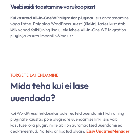
Veebisaidi taastamine varukoopiast
Kui kasutad
All-in-One WP Migration pluginat,
siis on taastamine
väga lihtne. Paigalda WordPress uuesti (ülekirjutades kustutab
kõik vanad faildi) ning lisa uuele lehele
All-in-One WP Migration
plugin ja kasuta impordi võimalust.
TÕRGETE LAHENDAMINE
Mida teha kui ei lase
uuendada?
Kui WordPressi haldusalas pole teateid uuendamist kohta ning
pluginate kaustas pole pluginate uuendamise linki, siis võib
kasutusel olla plugin, mille abil on automaatsed uuendamised
deaktiveeritud. Näiteks on lisatud plugin:
Easy Updates Manager