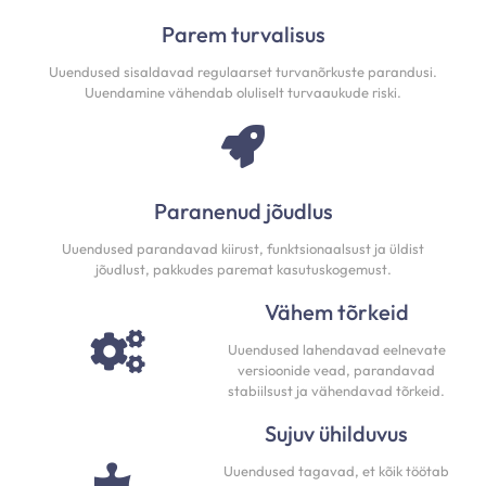
Parem turvalisus
Uuendused sisaldavad regulaarset turvanõrkuste parandusi.
Uuendamine vähendab oluliselt turvaaukude riski.
Paranenud jõudlus
Uuendused parandavad kiirust, funktsionaalsust ja üldist
jõudlust, pakkudes paremat kasutuskogemust.
Vähem tõrkeid
Uuendused lahendavad eelnevate
versioonide vead, parandavad
stabiilsust ja vähendavad tõrkeid.
Sujuv ühilduvus
Uuendused tagavad, et kõik töötab