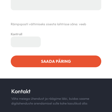
Rämpsposti vältimiseks sisesta lahtrisse sõna:
veeb
Kontroll
Kontakt
Võta meiega ühendust ja räägime läbi, kuidas saame
digilahenduste arendamisel sulle kohe kasulikud olla: