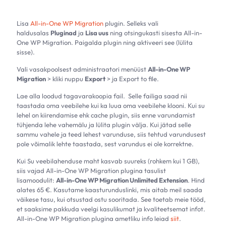
Lisa
All-in-One WP Migration
plugin. Selleks vali
haldusalas
Pluginad
ja
Lisa uus
ning otsingukasti sisesta All-in-
One WP Migration. Paigalda plugin ning aktiveeri see (lülita
sisse).
Vali vasakpoolsest administraatori menüüst
All-in-One WP
Migration
> kliki nuppu
Export
> ja Export to file.
Lae alla loodud tagavarakoopia fail. Selle failiga saad nii
taastada oma veebilehe kui ka luua oma veebilehe klooni. Kui su
lehel on kiirendamise ehk cache plugin, siis enne varundamist
tühjenda lehe vahemälu ja lülita plugin välja. Kui jätad selle
sammu vahele ja teed lehest varunduse, siis tehtud varundusest
pole võimalik lehte taastada, sest varundus ei ole korrektne.
Kui Su veebilahenduse maht kasvab suureks (rohkem kui 1 GB),
siis vajad All-in-One WP Migration plugina tasulist
lisamoodulit:
All-in-One WP Migration Unlimited Extension
. Hind
alates 65 €. Kasutame kaasturunduslinki, mis aitab meil saada
väikese tasu, kui otsustad ostu sooritada. See toetab meie tööd,
et saaksime pakkuda veelgi kasulikumat ja kvaliteetsemat infot.
All-in-One WP Migration plugina ametliku info leiad
siit
.