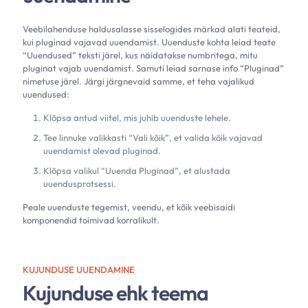
Veebilahenduse haldusalasse sisselogides märkad alati teateid,
kui pluginad vajavad uuendamist. Uuenduste kohta leiad teate
“Uuendused” teksti järel, kus näidatakse numbritega, mitu
pluginat vajab uuendamist. Samuti leiad sarnase info “Pluginad”
nimetuse järel. Järgi järgnevaid samme, et teha vajalikud
uuendused:
Klõpsa antud viitel, mis juhib uuenduste lehele.
Tee linnuke valikkasti “Vali kõik”, et valida kõik vajavad
uuendamist olevad pluginad.
Klõpsa valikul “Uuenda Pluginad”, et alustada
uuendusprotsessi.
Peale uuenduste tegemist, veendu, et kõik veebisaidi
komponendid toimivad korralikult.
KUJUNDUSE UUENDAMINE
Kujunduse ehk teema