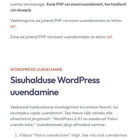
uuema versiooniga.
Enne PHP versiooni uuendamist, tee kindlasti
varukoopia.
Veebimajutus.ee juhend PHP versiooni uuendamiseks on leitav
siit
.
Zone.ee juhend PHP versiooni uuendamiseks on leitav
siit
.
WORDPRESSI UUENDAMINE
Sisuhalduse WordPress
uuendamine
Veebisaidi haldusalasse sisselogimisel kuvatakse teavet, kui
sisuhaldus vajab uuendamist. See teave võib näiteks olla
sõnastatud järgmiselt: "WordPress 6.8.1 on saadaval! Palun
uuenda kohe." Uuendamiseks järgi alltoodud samme:
Klõpsa “Palun uuenda kohe” lingil. See viib sind uuendamise