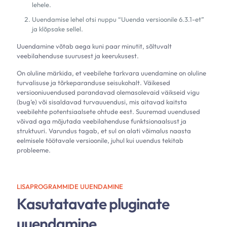
lehele.
Uuendamise lehel otsi nuppu “Uuenda versioonile 6.3.1-et”
ja klõpsake sellel.
Uuendamine võtab aega kuni paar minutit, sõltuvalt
veebilahenduse suurusest ja keerukusest.
On oluline märkida, et veebilehe tarkvara uuendamine on oluline
turvalisuse ja tõrkeparanduse seisukohalt. Väikesed
versiooniuuendused parandavad olemasolevaid väikseid vigu
(bug’e) või sisaldavad turvauuendusi, mis aitavad kaitsta
veebilehte potentsiaalsete ohtude eest. Suuremad uuendused
võivad aga mõjutada veebilahenduse funktsionaalsust ja
struktuuri. Varundus tagab, et sul on alati võimalus naasta
eelmisele töötavale versioonile, juhul kui uuendus tekitab
probleeme.
LISAPROGRAMMIDE UUENDAMINE
Kasutatavate pluginate
uuendamine