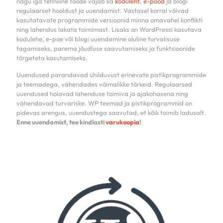
nagu iga tehniline toode vajab ka
koduleht
,
e-pood
ja blogi
regulaarset hooldust ja uuendamist. Vastasel korral võivad
kasutatavate programmide versioonid minna omavahel konflikti
ning lahendus lakata toimimast. Lisaks on WordPressi kasutava
kodulehe, e-poe või blogi uuendamine oluline turvalisuse
tagamiseks, parema jõudluse saavutamiseks ja funktsioonide
tõrgeteta kasutamiseks.
Uuendused parandavad ühilduvust erinevate pistikprogrammide
ja teemadega, vähendades võimalikke tõrkeid. Regulaarsed
uuendused hoiavad lahenduse toimiva ja ajakohasena ning
vähendavad turvariske. WP teemad ja pistikprogrammid on
pidevas arengus, uuendustega saavutad, et kõik toimib ladusalt.
Enne uuendamist, tee kindlasti
varukoopia
!