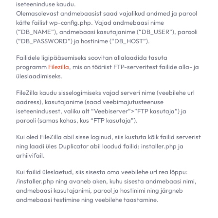
iseteeninduse kaudu.
Olemasolevast andmebaasist saad vajalikud andmed ja parool
kätte failist wp-config.php. Vajad andmebaasi nime
(“DB_NAME”), andmebaasi kasutajanime (“DB_USER”), parooli
(“DB_PASSWORD”) ja hostinime (“DB_HOST”).
Failidele ligipääsemiseks soovitan allalaadida tasuta
programm
Filezilla
, mis on tööriist FTP-serveritest failide alla- ja
üleslaadimiseks.
FileZilla kaudu sisselogimiseks vajad serveri nime (veebilehe url
aadress), kasutajanime (saad veebimajutusteenuse
iseteenindusest, valiku alt “Veebiserver”>”FTP kasutaja”) ja
parooli (samas kohas, kus “FTP kasutaja”).
Kui oled FileZilla abil sisse loginud, siis kustuta kõik failid serverist
ning laadi üles Duplicator abil loodud failid: installer.php ja
arhiivifail.
Kui failid üleslaetud, siis sisesta oma veebilehe url rea lõppu:
/installer.php ning avaneb aken, kuhu sisesta andmebaasi nimi,
andmebaasi kasutajanimi, parool ja hostinimi ning järgneb
andmebaasi testimine ning veebilehe taastamine.