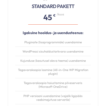
STANDARD PAKETT
/kuus
45
€
Igakuine hooldus- ja uuendusteenus:
Pluginate (lisaprogrammide) uuendamine
WordPressi sisuhaldustarkvara uuendamine
Kujunduse (kasutusel oleva teema) uuendamine
Tagavarakoopia loomine (All-in-One WP Migration
plugin)
Tagavarakoopia hoiustamine pilveserveris
(Microsoft OneDrive)
PHP versiooni uuendamine (vajalik ligipääs
veebimajutuse serverile)