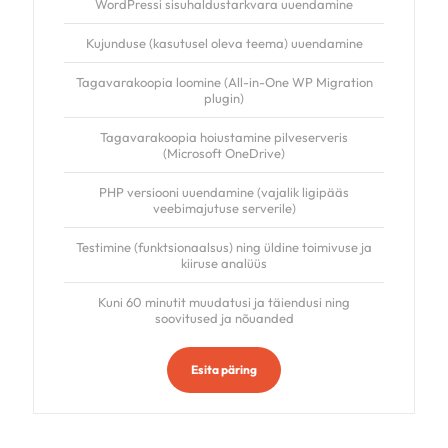
WordPressi sisuhaldustarkvara uuendamine
Kujunduse (kasutusel oleva teema) uuendamine
Tagavarakoopia loomine (All-in-One WP Migration
plugin)
Tagavarakoopia hoiustamine pilveserveris
(Microsoft OneDrive)
PHP versiooni uuendamine (vajalik ligipääs
veebimajutuse serverile)
Testimine (funktsionaalsus) ning üldine toimivuse ja
kiiruse analüüs
Kuni 60 minutit muudatusi ja täiendusi ning
soovitused ja nõuanded
Esita päring