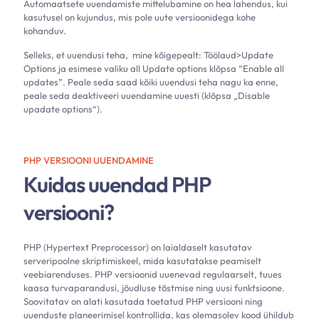
Automaatsete uuendamiste mittelubamine on hea lahendus, kui
kasutusel on kujundus, mis pole uute versioonidega kohe
kohanduv.
Selleks, et uuendusi teha, mine kõigepealt: Töölaud>Update
Options ja esimese valiku all Update options klõpsa “Enable all
updates”. Peale seda saad kõiki uuendusi teha nagu ka enne,
peale seda deaktiveeri uuendamine uuesti (klõpsa „Disable
upadate options“).
PHP VERSIOONI UUENDAMINE
Kuidas uuendad PHP
versiooni?
PHP (Hypertext Preprocessor) on laialdaselt kasutatav
serveripoolne skriptimiskeel, mida kasutatakse peamiselt
veebiarenduses. PHP versioonid uuenevad regulaarselt, tuues
kaasa turvaparandusi, jõudluse tõstmise ning uusi funktsioone.
Soovitatav on alati kasutada toetatud PHP versiooni ning
uuenduste planeerimisel kontrollida, kas olemasolev kood ühildub