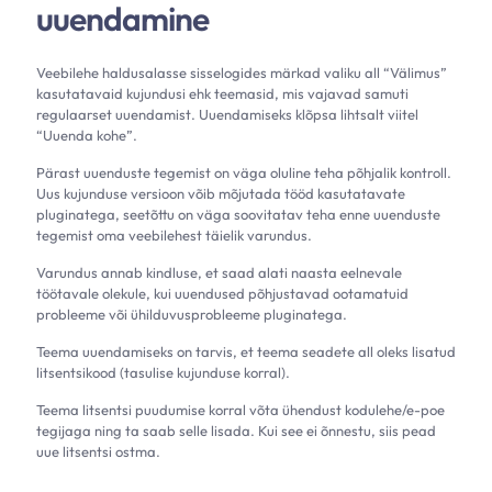
uuendamine
Veebilehe haldusalasse sisselogides märkad valiku all “Välimus”
kasutatavaid kujundusi ehk teemasid, mis vajavad samuti
regulaarset uuendamist. Uuendamiseks klõpsa lihtsalt viitel
“Uuenda kohe”.
Pärast uuenduste tegemist on väga oluline teha põhjalik kontroll.
Uus kujunduse versioon võib mõjutada tööd kasutatavate
pluginatega, seetõttu on väga soovitatav teha enne uuenduste
tegemist oma veebilehest täielik varundus.
Varundus annab kindluse, et saad alati naasta eelnevale
töötavale olekule, kui uuendused põhjustavad ootamatuid
probleeme või ühilduvusprobleeme pluginatega.
Teema uuendamiseks on tarvis, et teema seadete all oleks lisatud
litsentsikood (tasulise kujunduse korral).
Teema litsentsi puudumise korral võta ühendust kodulehe/e-poe
tegijaga ning ta saab selle lisada. Kui see ei õnnestu, siis pead
uue litsentsi ostma.