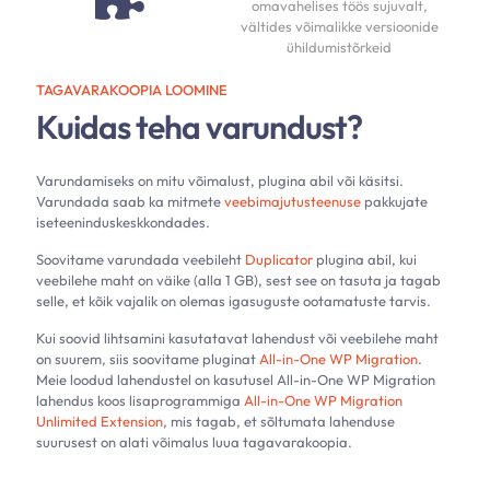
omavahelises töös sujuvalt,
vältides võimalikke versioonide
ühildumistõrkeid
TAGAVARAKOOPIA LOOMINE
Kuidas teha varundust?
Varundamiseks on mitu võimalust, plugina abil või käsitsi.
Varundada saab ka mitmete
veebimajutusteenuse
pakkujate
iseteeninduskeskkondades.
Soovitame varundada veebileht
Duplicator
plugina abil, kui
veebilehe maht on väike (alla 1 GB), sest see on tasuta ja tagab
selle, et kõik vajalik on olemas igasuguste ootamatuste tarvis.
Kui soovid lihtsamini kasutatavat lahendust või veebilehe maht
on suurem, siis soovitame pluginat
All-in-One WP Migration
.
Meie loodud lahendustel on kasutusel All-in-One WP Migration
lahendus koos lisaprogrammiga
All-in-One WP Migration
Unlimited Extension
, mis tagab, et sõltumata lahenduse
suurusest on alati võimalus luua tagavarakoopia.