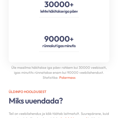
30000
+
lehte häkitakse iga päev
90000
+
rünnakut igas minutis
Üle maailma häkitakse iga päev rohkem kui 30000 veebisaiti,
igas minutits rünnatakse enam kui 90000 veebilahendust.
Statistika:
Polarmass
ÜLDINFO HOOLDUSEST
Miks uuendada?
Teil on veebilahendus ja kõik töötab laitmatult. Suurepärane, kuid