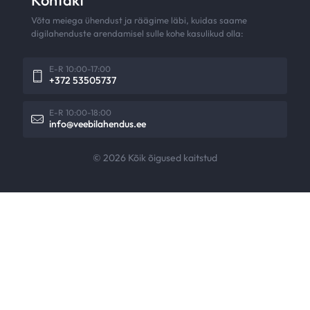
Kontakt
Võta meiega ühendust ja räägime läbi, kuidas saame
digilahenduste arendamisel sulle kohe kasulikud olla:
E-R 10:00-17:00
+372 53505737
E-R 10:00-18:00
info@veebilahendus.ee
© 2026 Kõik õigused kaitstud