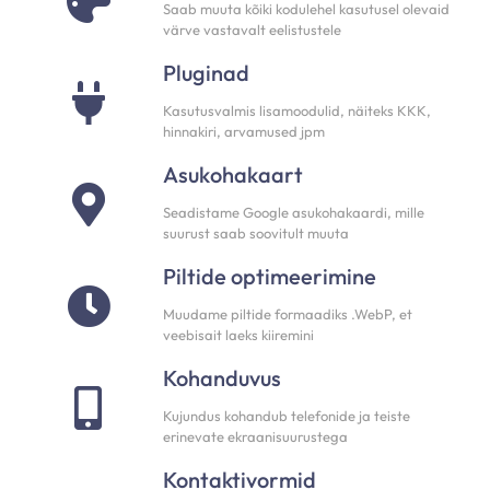
Saab muuta kõiki kodulehel kasutusel olevaid
värve vastavalt eelistustele
Pluginad
Kasutusvalmis lisamoodulid, näiteks KKK,
hinnakiri, arvamused jpm
Asukohakaart
Seadistame Google asukohakaardi, mille
suurust saab soovitult muuta
Piltide optimeerimine
Muudame piltide formaadiks .WebP, et
veebisait laeks kiiremini
Kohanduvus
Kujundus kohandub telefonide ja teiste
erinevate ekraanisuurustega
Kontaktivormid