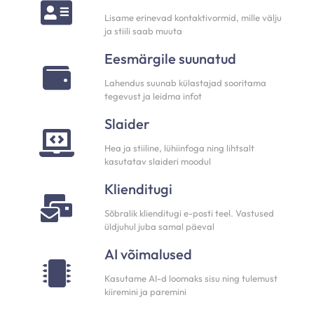
Lisame erinevad kontaktivormid, mille välju
ja stiili saab muuta
Eesmärgile suunatud
Lahendus suunab külastajad sooritama
tegevust ja leidma infot
Slaider
Hea ja stiiline, lühiinfoga ning lihtsalt
kasutatav slaideri moodul
Klienditugi
Sõbralik klienditugi e-posti teel. Vastused
üldjuhul juba samal päeval
AI võimalused
Kasutame AI-d loomaks sisu ning tulemust
kiiremini ja paremini