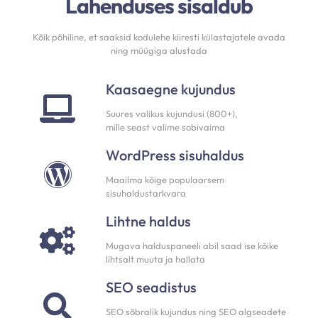
Lahenduses sisaldub
Kõik põhiline, et saaksid kodulehe kiiresti külastajatele avada
ning müügiga alustada
Kaasaegne kujundus
Suures valikus kujundusi (800+),
mille seast valime sobivaima
WordPress sisuhaldus
Maailma kõige populaarsem
sisuhaldustarkvara
Lihtne haldus
Mugava halduspaneeli abil saad ise kõike
lihtsalt muuta ja hallata
SEO seadistus
SEO sõbralik kujundus ning SEO algseadete