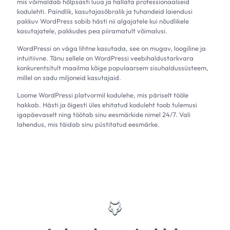
mis võimaldab hõlpsasti luua ja hallata professionaalseid
kodulehti. Paindlik, kasutajasõbralik ja tuhandeid laiendusi
pakkuv WordPress sobib hästi nii algajatele kui nõudlikele
kasutajatele, pakkudes pea piiramatult võimalusi.
WordPressi on väga lihtne kasutada, see on mugav, loogiline ja
intuitiivne. Tänu sellele on WordPressi veebihaldustarkvara
konkurentsitult maailma kõige populaarsem sisuhaldussüsteem,
millel on sadu miljoneid kasutajaid.
Loome WordPressi platvormil kodulehe, mis päriselt tööle
hakkab. Hästi ja õigesti üles ehitatud koduleht toob tulemusi
igapäevaselt ning töötab sinu eesmärkide nimel 24/7. Vali
lahendus, mis täidab sinu püstitatud eesmärke.