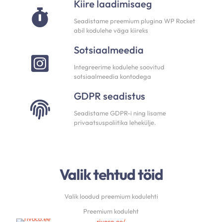
Kiire laadimisaeg
Seadistame preemium plugina WP Rocket
abil kodulehe väga kiireks
Sotsiaalmeedia
Integreerime kodulehe soovitud
sotsiaalmeedia kontodega
GDPR seadistus
Seadistame GDPR-i ning lisame
privaatsuspoliitika lehekülje.
Valik tehtud töid
Valik loodud preemium kodulehti
Preemium koduleht
rivoco.ee/