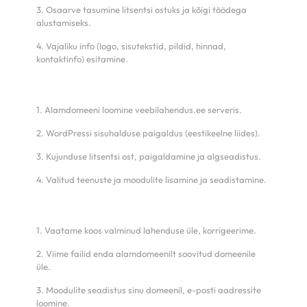
3. Osaarve tasumine litsentsi ostuks ja kõigi töödega
alustamiseks.
4. Vajaliku info (logo, sisutekstid, pildid, hinnad,
kontaktinfo) esitamine.
1. Alamdomeeni loomine veebilahendus.ee serveris.
2. WordPressi sisuhalduse paigaldus (eestikeelne liides).
3. Kujunduse litsentsi ost, paigaldamine ja algseadistus.
4. Valitud teenuste ja moodulite lisamine ja seadistamine.
1. Vaatame koos valminud lahenduse üle, korrigeerime.
2. Viime failid enda alamdomeenilt soovitud domeenile
üle.
3. Moodulite seadistus sinu domeenil, e-posti aadressite
loomine.