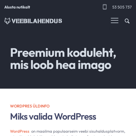
Alusta nutikalt
53 505 737
Menüü
Preemium koduleht,
mis loob hea imago
WORDPRES ÜLDINFO
Miks valida WordPress
WordPress
on maailma populaarseim veebi sisuhaldusplatvorm,