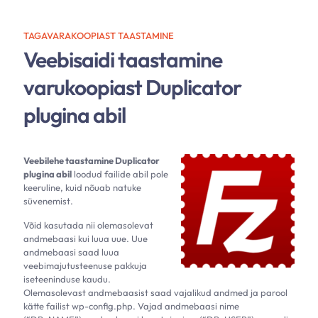
TAGAVARAKOOPIAST TAASTAMINE
Veebisaidi taastamine
varukoopiast Duplicator
plugina abil
Veebilehe taastamine Duplicator
plugina abil
loodud failide abil pole
keeruline, kuid nõuab natuke
süvenemist.
Võid kasutada nii olemasolevat
andmebaasi kui luua uue. Uue
andmebaasi saad luua
veebimajutusteenuse pakkuja
iseteeninduse kaudu.
Olemasolevast andmebaasist saad vajalikud andmed ja parool
kätte failist wp-config.php. Vajad andmebaasi nime