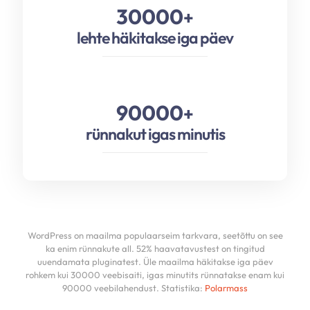
30000
+
lehte häkitakse iga päev
90000
+
rünnakut igas minutis
WordPress on maailma populaarseim tarkvara, seetõttu on see
ka enim rünnakute all. 52% haavatavustest on tingitud
uuendamata pluginatest. Üle maailma häkitakse iga päev
rohkem kui 30000 veebisaiti, igas minutits rünnatakse enam kui
90000 veebilahendust. Statistika:
Polarmass