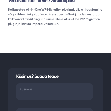
Veebisaidi taastamine varukoopiast
Kui kasutad
All-in-One WP Migration pluginat,
siis on taastamine
väga lihtne. Paigalda WordPress uuesti (ülekirjutades kustutab
kõik vanad faildi) ning lisa uuele lehele
All-in-One WP Migration
plugin ja kasuta impordi võimalust.
Küsimus? Saada teade