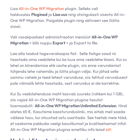
Lisa
All-in-One WP Migration
plugin. Selleks vali
haldusalas
Pluginad
ja
Lisa uus
ning otsingukasti sisesta All-in-
One WP Migration. Paigalda plugin ning aktiveeri see (lülita
sisse).
Vali vasakpoolsest administraatori menüüst
All-in-One WP
Migration
> kliki nuppu
Export
> ja Export to file.
Lae alla loodud tagavarakoopia fail. Selle failiga saad nii
taastada oma veebilehe kui ka luua oma veebilehe klooni. Kui su
lehel on kiirendamise ehk cache plugin, siis enne varundamist
tühjenda lehe vahemälu ja lülita plugin välja. Kui jätad selle
sammu vahele ja teed lehest varunduse, siis tehtud varundusest
pole võimalik lehte taastada, sest varundus ei ole korrektne.
Kui Su veebilahenduse maht kasvab suureks (rohkem kui 1 GB),
siis vajad All-in-One WP Migration plugina tasulist
lisamoodulit:
All-in-One WP Migration Unlimited Extension
. Hind
alates 65 €. Kasutame kaasturunduslinki, mis aitab meil saada
väikese tasu, kui otsustad ostu sooritada. See toetab meie tööd,
et saaksime pakkuda veelgi kasulikumat ja kvaliteetsemat infot.
All-in-One WP Migration plugina ametliku info leiad
siit
.