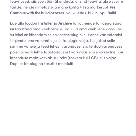
teavitused, siis see võib tähendada, et sind teavitatakse suurte
failide, nende nimetuste ja mahu kohta > lisa märkeruut
Yes.
Continue with the build process!
valiku ette > kliki nuppu
Build
.
Lae alla loodud
Installer
ja
Archive
failid, nende failidega saad
nii taastada oma veebilehe kui ka luua oma veebilehe klooni. Kui
su lehel on kiirendamise ehk cache plugin, siis enne varundamist
tühjenda lehe vahemälu ja lülita plugin välja. Kui jätad selle
sammu vahele ja teed lehest varunduse, siis tehtud varundusest
pole võimalik lehte taastada, sest varundus ei ole korrektne. Kui
lahenduse maht kasvab suureks (rohkem kui 1 GB), siis vajad
Duplicator plugina tasulist moodulit.