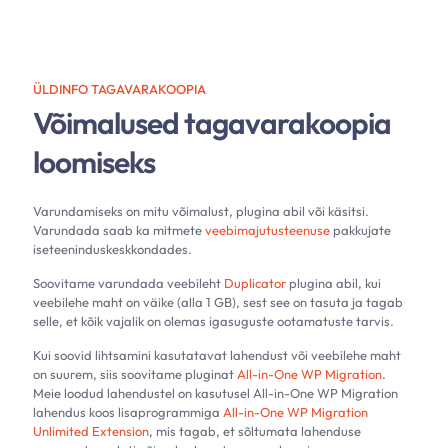
ÜLDINFO TAGAVARAKOOPIA
Võimalused tagavarakoopia
loomiseks
Varundamiseks on mitu võimalust, plugina abil või käsitsi.
Varundada saab ka mitmete
veebimajutusteenuse
pakkujate
iseteeninduskeskkondades.
Soovitame varundada veebileht
Duplicator
plugina abil, kui
veebilehe maht on väike (alla 1 GB), sest see on tasuta ja tagab
selle, et kõik vajalik on olemas igasuguste ootamatuste tarvis.
Kui soovid lihtsamini kasutatavat lahendust või veebilehe maht
on suurem, siis soovitame pluginat
All-in-One WP Migration
.
Meie loodud lahendustel on kasutusel All-in-One WP Migration
lahendus koos lisaprogrammiga
All-in-One WP Migration
Unlimited Extension
, mis tagab, et sõltumata lahenduse