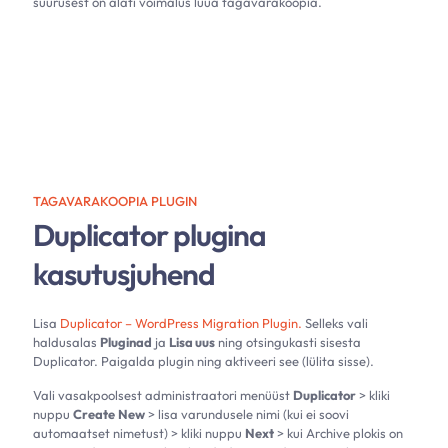
suurusest on alati võimalus luua tagavarakoopia.
TAGAVARAKOOPIA PLUGIN
Duplicator plugina
kasutusjuhend
Lisa
Duplicator – WordPress Migration Plugin.
Selleks vali
haldusalas
Pluginad
ja
Lisa uus
ning otsingukasti sisesta
Duplicator. Paigalda plugin ning aktiveeri see (lülita sisse).
Vali vasakpoolsest administraatori menüüst
Duplicator
> kliki
nuppu
Create
New
> lisa varundusele nimi (kui ei soovi
automaatset nimetust) > kliki nuppu
Next
> kui Archive plokis on