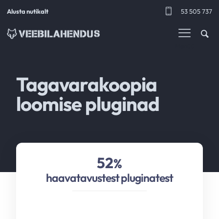
Alusta nutikalt
53 505 737
Menüü
Tagavarakoopia
loomise pluginad
52
%
haavatavustest pluginatest