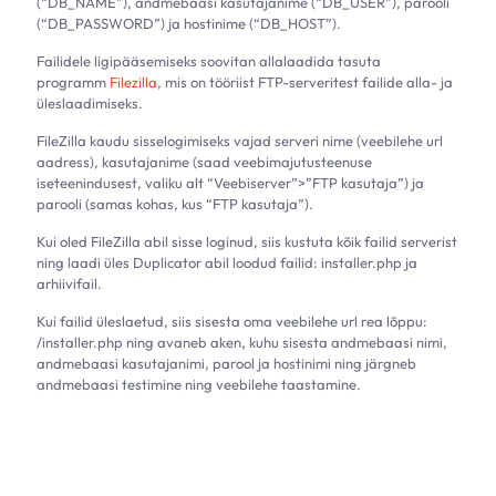
(“DB_NAME”), andmebaasi kasutajanime (“DB_USER”), parooli
(“DB_PASSWORD”) ja hostinime (“DB_HOST”).
Failidele ligipääsemiseks soovitan allalaadida tasuta
programm
Filezilla
, mis on tööriist FTP-serveritest failide alla- ja
üleslaadimiseks.
FileZilla kaudu sisselogimiseks vajad serveri nime (veebilehe url
aadress), kasutajanime (saad veebimajutusteenuse
iseteenindusest, valiku alt “Veebiserver”>”FTP kasutaja”) ja
parooli (samas kohas, kus “FTP kasutaja”).
Kui oled FileZilla abil sisse loginud, siis kustuta kõik failid serverist
ning laadi üles Duplicator abil loodud failid: installer.php ja
arhiivifail.
Kui failid üleslaetud, siis sisesta oma veebilehe url rea lõppu:
/installer.php ning avaneb aken, kuhu sisesta andmebaasi nimi,
andmebaasi kasutajanimi, parool ja hostinimi ning järgneb
andmebaasi testimine ning veebilehe taastamine.