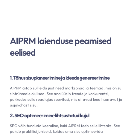
AIPRM laienduse peamised
eelised
1. Tõhus sisuplaneerimine ja ideede genereerimine
AIPRM aitab sul leida just need märksõnad ja teemad, mis on su
sihtrühmale olulised. See analüüsib trende ja konkurentsi,
pakkudes sulle reaalajas soovitusi, mis aitavad luua haaravat ja
asjakohast sisu.
2. SEO optimeerimine lihtsustatud kujul
SEO võib tunduda keeruline, kuid AIPRM teeb selle lihtsaks. See
pakub praktilisi juhiseid, kuidas oma sisu optimeerida