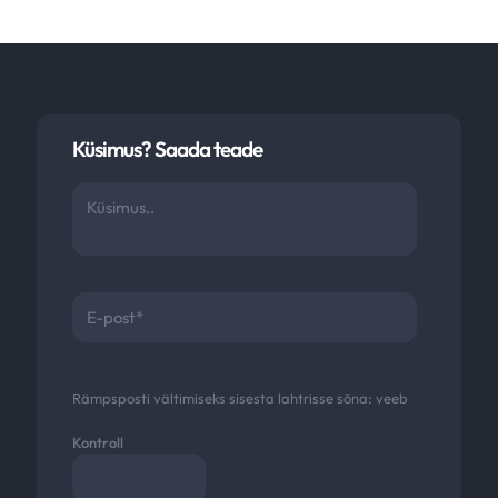
Küsimus? Saada teade
Rämpsposti vältimiseks sisesta lahtrisse sõna:
veeb
Kontroll