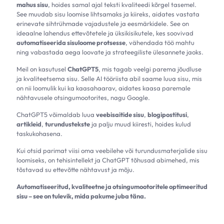
mahus sisu
, hoides samal ajal teksti kvaliteedi kõrgel tasemel.
See muudab sisu loomise lihtsamaks ja kiireks, aidates vastata
erinevate sihtrühmade vajadustele ja eesmärkidele. See on
ideaalne lahendus ettevõtetele ja üksikisikutele, kes soovivad
automatiseerida sisuloome protsesse
, vähendada töö mahtu
ning vabastada aega loovate ja strateegiliste ülesannete jaoks.
Meil on kasutusel
ChatGPT5
, mis tagab veelgi parema jõudluse
ja kvaliteetsema sisu. Selle AI tööriista abil saame luua sisu, mis
on nii loomulik kui ka kaasahaarav, aidates kaasa paremale
nähtavusele otsingumootorites, nagu Google.
ChatGPT5 võimaldab luua
veebisaitide sisu
,
blogipostitusi
,
artikleid
,
turundustekste
ja palju muud kiiresti, hoides kulud
taskukohasena.
Kui otsid parimat viisi oma veebilehe või turundusmaterjalide sisu
loomiseks, on tehisintellekt ja ChatGPT tõhusad abimehed, mis
tõstavad su ettevõtte nähtavust ja mõju.
Automatiseeritud, kvaliteetne ja otsingumootoritele optimeeritud
sisu – see on tulevik, mida pakume juba täna.