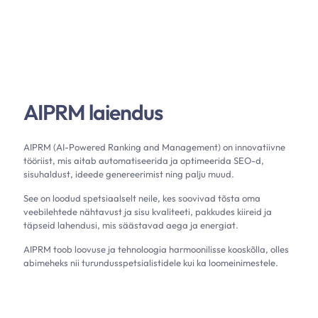
AIPRM laiendus
AIPRM (AI-Powered Ranking and Management) on innovatiivne
tööriist, mis aitab automatiseerida ja optimeerida SEO-d,
sisuhaldust, ideede genereerimist ning palju muud.
See on loodud spetsiaalselt neile, kes soovivad tõsta oma
veebilehtede nähtavust ja sisu kvaliteeti, pakkudes kiireid ja
täpseid lahendusi, mis säästavad aega ja energiat.
AIPRM toob loovuse ja tehnoloogia harmoonilisse kooskõlla, olles
abimeheks nii turundusspetsialistidele kui ka loomeinimestele.