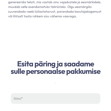
genereerida teksti, mis vastab sinu vajadustele ja eesmärkidele,
muudab selle asendamatuks tööriistaks. Olgu eesmärgiks
suurendada veebi külastatavust, parandada kasutajakogemust
või lihtsalt toota rohkem sisu vähema vaevaga,
Esita päring ja saadame
sulle personaalse pakkumise
.