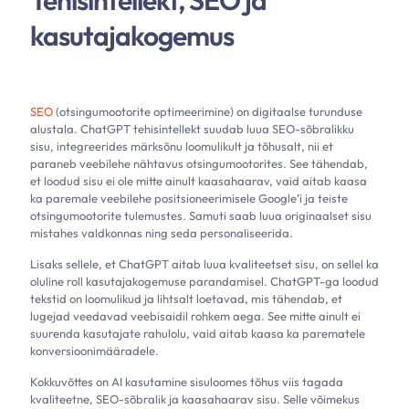
Tehisintellekt, SEO ja
kasutajakogemus
SEO
(otsingumootorite optimeerimine) on digitaalse turunduse
alustala. ChatGPT tehisintellekt suudab luua SEO-sõbralikku
sisu, integreerides märksõnu loomulikult ja tõhusalt, nii et
paraneb veebilehe nähtavus otsingumootorites. See tähendab,
et loodud sisu ei ole mitte ainult kaasahaarav, vaid aitab kaasa
ka paremale veebilehe positsioneerimisele Google’i ja teiste
otsingumootorite tulemustes. Samuti saab luua originaalset sisu
mistahes valdkonnas ning seda personaliseerida.
Lisaks sellele, et ChatGPT aitab luua kvaliteetset sisu, on sellel ka
oluline roll kasutajakogemuse parandamisel. ChatGPT-ga loodud
tekstid on loomulikud ja lihtsalt loetavad, mis tähendab, et
lugejad veedavad veebisaidil rohkem aega. See mitte ainult ei
suurenda kasutajate rahulolu, vaid aitab kaasa ka parematele
konversioonimääradele.
Kokkuvõttes on AI kasutamine sisuloomes tõhus viis tagada
kvaliteetne, SEO-sõbralik ja kaasahaarav sisu. Selle võimekus