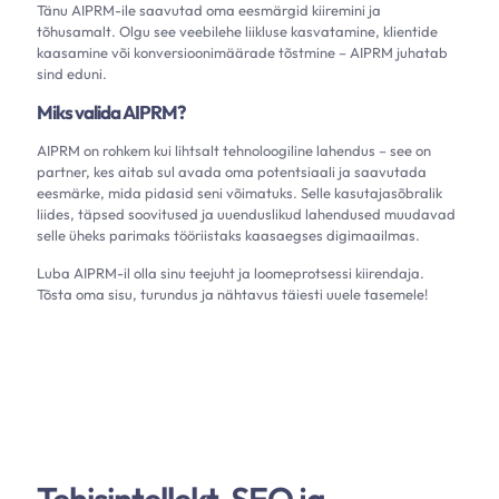
Tänu AIPRM-ile saavutad oma eesmärgid kiiremini ja
tõhusamalt. Olgu see veebilehe liikluse kasvatamine, klientide
kaasamine või konversioonimäärade tõstmine – AIPRM juhatab
sind eduni.
Miks valida AIPRM?
AIPRM on rohkem kui lihtsalt tehnoloogiline lahendus – see on
partner, kes aitab sul avada oma potentsiaali ja saavutada
eesmärke, mida pidasid seni võimatuks. Selle kasutajasõbralik
liides, täpsed soovitused ja uuenduslikud lahendused muudavad
selle üheks parimaks tööriistaks kaasaegses digimaailmas.
Luba AIPRM-il olla sinu teejuht ja loomeprotsessi kiirendaja.
Tõsta oma sisu, turundus ja nähtavus täiesti uuele tasemele!