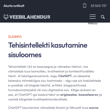
Alusta nutikalt
53 505 737
Menüü
ÜLDINFO
Tehisintellekti kasutamine
sisuloomes
Tehisintellekt (AI) on kaasaegne ja võimekas tööriist, mis
võimaldab luua loomulikku, kvaliteetset ja kontekstitundlikku
teksti. AI tekstigeneraatorid, nagu
ChatGPT
, on ideaalne
lahendus mitmekülgse sisu tootmiseks – olgu see siis kodulehtede
e-poodide või blogide tekstid, artiklid, blogipostitused,
turundusmaterjalid või muu digitaalne sisu. Kõige olulisem on
see, et ChatGPT-ga loodud tekst on
originaalne
,
kaasahaarav
ja
vastab kõrgetele kvaliteedistandarditele.
ChatGPT kasutamine võimaldab kiiresti ja tõhusalt luua
suures