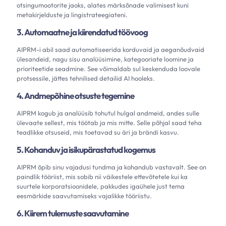
otsingumootorite jaoks, alates märksõnade valimisest kuni
metakirjelduste ja lingistrateegiateni.
3. Automaatne ja kiirendatud töövoog
AIPRM-i abil saad automatiseerida korduvaid ja aeganõudvaid
ülesandeid, nagu sisu analüüsimine, kategooriate loomine ja
prioriteetide seadmine. See võimaldab sul keskenduda loovale
protsessile, jättes tehnilised detailid AI hooleks.
4. Andmepõhine otsuste tegemine
AIPRM kogub ja analüüsib tohutul hulgal andmeid, andes sulle
ülevaate sellest, mis töötab ja mis mitte. Selle põhjal saad teha
teadlikke otsuseid, mis toetavad su äri ja brändi kasvu.
5. Kohanduv ja isikupärastatud kogemus
AIPRM õpib sinu vajadusi tundma ja kohandub vastavalt. See on
paindlik tööriist, mis sobib nii väikestele ettevõtetele kui ka
suurtele korporatsioonidele, pakkudes igaühele just tema
eesmärkide saavutamiseks vajalikke tööriistu.
6. Kiirem tulemuste saavutamine