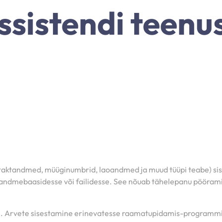
ssistendi teenu
aktandmed, müüginumbrid, laoandmed ja muud tüüpi teabe) sises
dmebaasidesse või failidesse. See nõuab tähelepanu pööramist d
e. Arvete sisestamine erinevatesse raamatupidamis-programmid