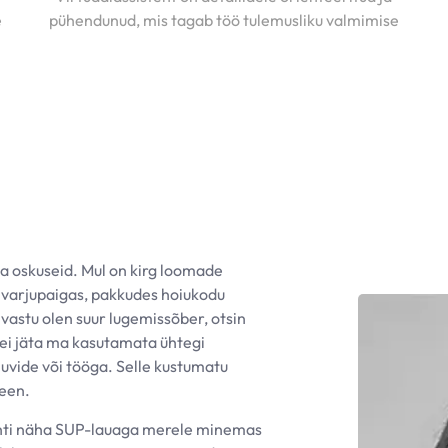
e
pühendunud, mis tagab töö tulemusliku valmimise
 ja oskuseid. Mul on kirg loomade
e varjupaigas, pakkudes hoiukodu
astu olen suur lugemissõber, otsin
i ei jäta ma kasutamata ühtegi
uvide või tööga. Selle kustumatu
teen.
 tihti näha SUP-lauaga merele minemas