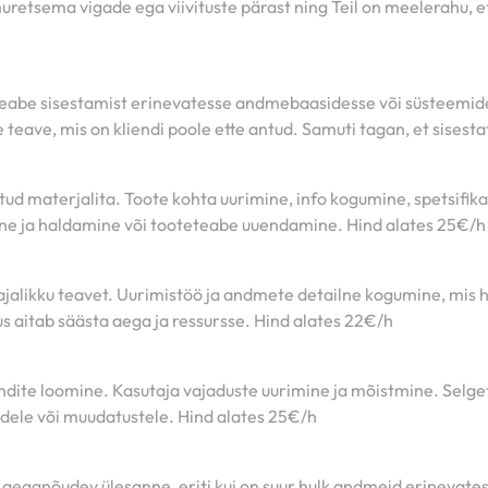
retsema vigade ega viivituste pärast ning Teil on meelerahu, e
eabe sisestamist erinevatesse andmebaasidesse või süsteemides
ne teave, mis on kliendi poole ette antud. Samuti tagan, et sises
tud materjalita. Toote kohta uurimine, info kogumine, spetsifikat
mine ja haldamine või tooteteabe uuendamine. Hind alates 25€/h
vajalikku teavet. Uurimistöö ja andmete detailne kogumine, mis 
us aitab säästa aega ja ressursse. Hind alates 22€/h
ndite loomine. Kasutaja vajaduste uurimine ja mõistmine. Selget
idele või muudatustele. Hind alates 25€/h
ja aeganõudev ülesanne, eriti kui on suur hulk andmeid erinevate