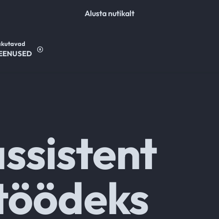
Alusta nutikalt
akutavad
EENUSED
ssistent
 töödeks