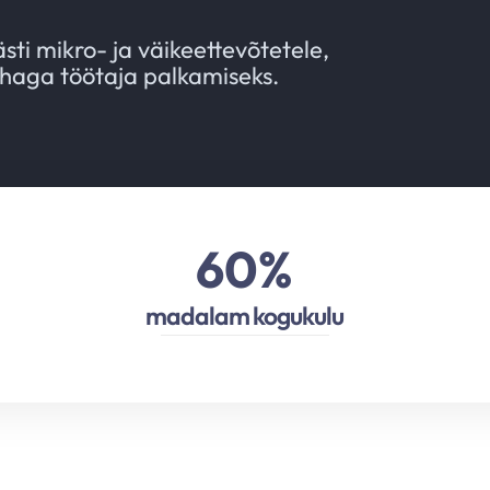
sti mikro- ja väikeettevõtetele,
skohaga töötaja palkamiseks.
60
%
madalam kogukulu