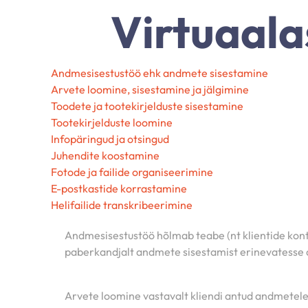
Virtuaala
Andmesisestustöö ehk andmete sisestamine
Arvete loomine, sisestamine ja jälgimine
Toodete ja tootekirjelduste sisestamine
Tootekirjelduste loomine
Infopäringud ja otsingud
Juhendite koostamine
Fotode ja failide organiseerimine
E-postkastide korrastamine
Helifailide transkribeerimine
Andmesisestustöö hõlmab teabe (nt klientide kont
paberkandjalt andmete sisestamist erinevatesse an
Arvete loomine vastavalt kliendi antud andmetel