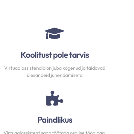
Koolitust pole tarvis
Virtuaalassistendid on juba kogenud ja täidavad
ülesandeid juhendamiseta
Paindlikus
Virtuaalassistent saab töötada osalise tööajaga,