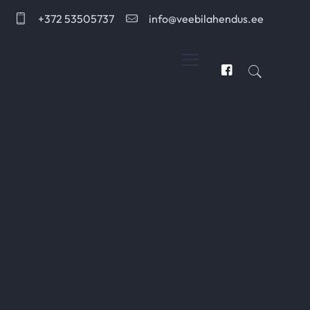
+372 53505737
info@veebilahendus.ee
Menüü