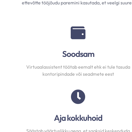
ettevõtte tööjõudu paremini kasutada, et veelgi suu
Soodsam
Virtuaalassistent töötab eemalt ehk ei tule tasuda
kontoripindade või seadmete eest
Aja kokkuhoid
Säästab väärtuslikku aega, et saaksid keskenduda