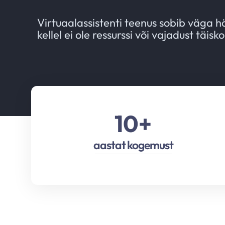
Virtuaalassistenti teenus sobib väga hä
kellel ei ole ressurssi või vajadust täi
10
+
aastat kogemust