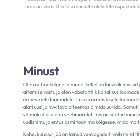
oma äri või isikliku elu muudele olulistele aspektidel
Minust
Olen mitmekülgne inimene, kellel on lai valik huvisid
aitamise vastu ja olen vabatahtlik kohalikus loomad
erinevatele loomadele. Lisaks armastusele loomade v
alati uusi ja huvitavaid teemasid mida uurida. Samut
võimalust osaleda veebinaridel, mis on seotud minu h
uudishimu ja entusiasmi toon ma kõigesse, mida ma 
Kohe, kui suur jää on läinud veekogudelt, võib mind