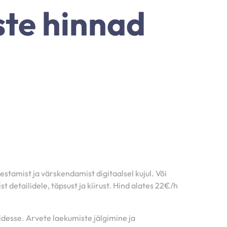
ste hinnad
tamist ja värskendamist digitaalsel kujul. Või
etailidele, täpsust ja kiirust. Hind alates 22€/h
esse. Arvete laekumiste jälgimine ja