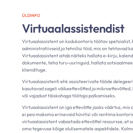
ÜLDINFO
Virtuaalassistendist
Virtuaalassistent on kodukontoris töötav spetsialist,
administratiivseid ja tehnilisi töid, mis on tehtavad 
Virtuaalassistent aitab näiteks hallata e-kirju, kalen
dokumente, teha turu-uuringuid, hallata sotsiaalmee
kliendituge.
Virtuaalassistenti ehk assisteerivate tööde delegeer
kasutavad sageli väikeettevõtted ja mikroettevõtted, ke
või vajadust täiskohaga töötaja palkamiseks.
Virtuaalassistent on iga ettevõtte jaoks väärtus, mis 
ei pea maksma erinevaid hüvitisi või rentima kontori
virtuaalassistent vabastada ettevõttel ressursse, et
oma tegevuse kõige olulisematele aspektidele. Kol