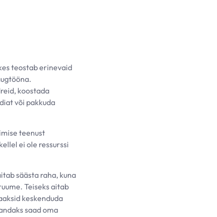
 kes teostab erinevaid
kaugtööna.
dreid, koostada
diat või pakkuda
imise teenust
llel ei ole ressurssi
aitab säästa raha, kuna
ruume. Teiseks aitab
 saaksid keskenduda
mandaks saad oma