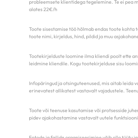
probleemsete klientidega tegelemine. Te ei pea mu
alates 22€/h
Toote sisestamise töö hõlmab endas toote kohta t
toote nimi, kirjeldus, hind, pildid ja muu asjakoha
Tootekirjelduste loomine ilma kliendi poolt ette an
leidmine kliendile. Kogu tootekirjelduse sisu loo
Infopäringud ja otsinguteenused, mis aitab leida 
erinevatest allikatest vastavalt vajadustele. Teen
Toote või teenuse kasutamise või protsesside juhe
pidev ajakohastamine vastavalt uutele funktsioon
Fotode ja failide organiseerimine võib olla tüütu 