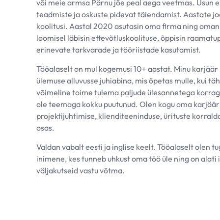
või meie armsa Pärnu jõe peal aega veetmas. Usun e
teadmiste ja oskuste pidevat täiendamist. Aastate jo
koolitusi. Aastal 2020 asutasin oma firma ning oman
loomisel läbisin ettevõtluskoolituse, õppisin raamatu
erinevate tarkvarade ja tööriistade kasutamist.
Tööalaselt on mul kogemusi 10+ aastat. Minu karjäär s
ülemuse alluvusse juhiabina, mis õpetas mulle, kui täht
võimeline toime tulema paljude ülesannetega korraga
ole teemaga kokku puutunud. Olen kogu oma karjääri 
projektijuhtimise, klienditeeninduse, ürituste korral
osas.
Valdan vabalt eesti ja inglise keelt. Tööalaselt olen
inimene, kes tunneb uhkust oma töö üle ning on alati
väljakutseid vastu võtma.