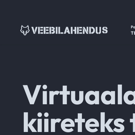
P
T
Virtuaala
kiireteks