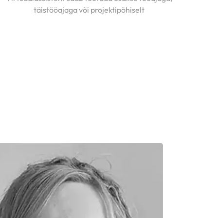
täistööajaga või projektipõhiselt