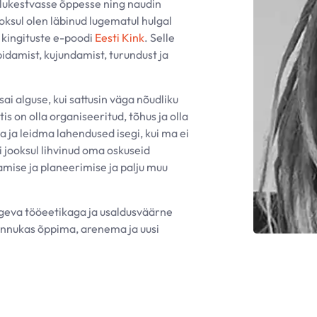
lukestvasse õppesse ning naudin
oksul olen läbinud lugematul hulgal
 kingituste e-poodi
Eesti Kink
. Selle
pidamist, kujundamist, turundust ja
ai alguse, kui sattusin väga nõudliku
is on olla organiseeritud, tõhus ja olla
 ja leidma lahendused isegi, kui ma ei
jooksul lihvinud oma oskuseid
damise ja planeerimise ja palju muu
 tugeva tööeetikaga ja usaldusväärne
 innukas õppima, arenema ja uusi