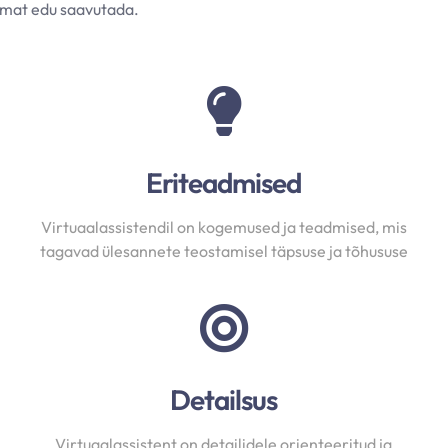
remat edu saavutada.
Eriteadmised
Virtuaalassistendil on kogemused ja teadmised, mis
tagavad ülesannete teostamisel täpsuse ja tõhususe
Detailsus
Virtuaalassistent on detailidele orienteeritud ja