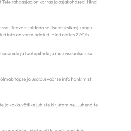
t Teie rahaasjad on korras ja asjakohased. Hind
se. Teave sisaldada selliseid üksikasju nagu
tatud info on vormindatud. Hind alates 22€/h
sioonide ja tootepiltide ja muu visuaalse sisu
hõlmab täpse ja usaldusväärse info hankimist
e ja kokkuvõtlike juhiste kirjutamine. Juhendite
s formaatides. Vastavalt kliendi soovidele