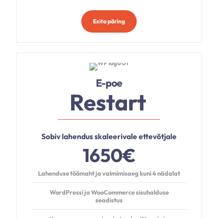
Esita päring
E-poe
Restart
Sobiv lahendus skaleerivale ettevõtjale
1650€
Lahenduse töömaht ja valmimisaeg kuni
4 nädalat
WordPressi ja WooCommerce sisuhalduse
seadistus