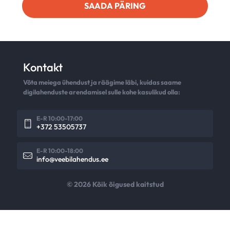
Kontakt
Võta meiega ühendust ja räägime läbi, kuidas saame
digilahenduste arendamisel sulle kohe kasulikud olla:
E-R 10:00-17:00
+372 53505737
E-R 10:00-18:00
info@veebilahendus.ee
© 2026 Kõik õigused kaitstud