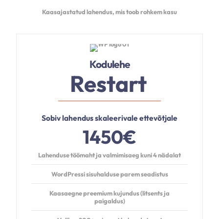
Kaasajastatud lahendus, mis toob rohkem kasu
Kodulehe
Restart
Sobiv lahendus skaleerivale ettevõtjale
1450€
Lahenduse töömaht ja valmimisaeg kuni
4 nädalat
WordPressi sisuhalduse parem seadistus
Kaasaegne preemium kujundus (litsents ja
paigaldus)