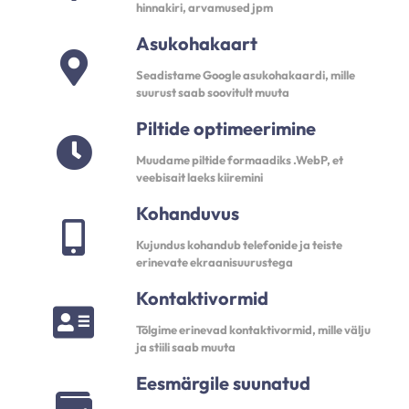
hinnakiri, arvamused jpm
Asukohakaart
Seadistame Google asukohakaardi, mille
suurust saab soovitult muuta
Piltide optimeerimine
Muudame piltide formaadiks .WebP, et
veebisait laeks kiiremini
Kohanduvus
Kujundus kohandub telefonide ja teiste
erinevate ekraanisuurustega
Kontaktivormid
Tõlgime erinevad kontaktivormid, mille välju
ja stiili saab muuta
Eesmärgile suunatud