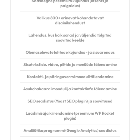
Kaasaegne preemium kujundus (litsents ja
paigaldus)
Valikus 800+ erinevat kohandatavat
disainilahendust
Lahendus, kus kõik sõnad ja väljendid tõlgitud
soovitud keelde
Olemasolevate lehtede kujundus - ja sisuarendus
Sisutekstide. video, piltide ja menüüde täiendamine
Kontakti- ja päringuvormi mooduli täiendamine
Asukohakaardi mooduli ja kontaktinfo täiendamine
SEO seadistus (Yoast SEO plugin) ja soovitused
Laadimisaja kiirendamine (preemium
WP Rocket
plugin)
Analüütikaprogrammi (Google Analytics) seadistus