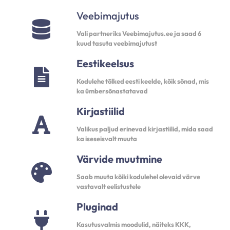
Veebimajutus
Vali partneriks Veebimajutus.ee ja saad 6
kuud tasuta veebimajutust
Eestikeelsus
Kodulehe tõlked eesti keelde, kõik sõnad, mis
ka ümbersõnastatavad
Kirjastiilid
Valikus paljud erinevad kirjastiilid, mida saad
ka iseseisvalt muuta
Värvide muutmine
Saab muuta kõiki kodulehel olevaid värve
vastavalt eelistustele
Pluginad
Kasutusvalmis moodulid, näiteks KKK,