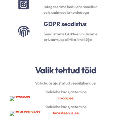
Integreerime kodulehe soovitud
sotsiaalmeedia kontodega
GDPR seadistus
Seadistame GDPR-i ning lisame
privaatsuspoliitika lehekülje
Valik tehtud töid
Valik kaasajastatud veebilahendusi
Kodulehe kaasjastamine
rivoco.ee
Kodulehe kaasjastamine
terasteenus.ee