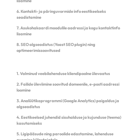
lisamine
6. Kontakti- ja päringuvormide info eestikeelseks
seadistamine
7. Asukohakaardi moodulile aadressi ja kogu kontaktinfo
lisamine
8. SEO algseadistus (Yoast SEO plugin) ning
optimeerimissoovitused
1. Valminud veebilahenduse kliendipoolne ülevaatus
2. Failide üleviimine soovitud domeenile, e-posti aadressi
loomine
3. Analüütikaprogrammi (Google Analytics) paigaldus ja
algseadistus
4. Eestikeelsed juhendid sisuhalduse ja kujunduse (teema)
kasutamiseks
5. Ligipääsude ning paroolide edastamine, lahenduse
avamine külastajatele