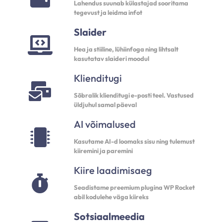
Lahendus suunab külastajad sooritama
tegevust ja leidma infot
Slaider
Hea ja stiiline, lühiinfoga ning lihtsalt
kasutatav slaideri moodul
Klienditugi
Sõbralik klienditugi e-posti teel. Vastused
üldjuhul samal päeval
AI võimalused
Kasutame AI-d loomaks sisu ning tulemust
kiiremini ja paremini
Kiire laadimisaeg
Seadistame preemium plugina WP Rocket
abil kodulehe väga kiireks
Sotsiaalmeedia