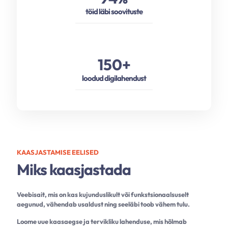
töid läbi soovituste
150
+
loodud digilahendust
KAASJASTAMISE EELISED
Miks kaasjastada
Veebisait, mis on kas kujunduslikult või funkstsionaalsuselt
aegunud, vähendab usaldust ning seeläbi toob vähem tulu.
Loome uue kaasaegse ja tervikliku lahenduse, mis hõlmab