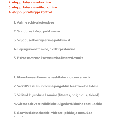
2. etapp: lahenduse loomine
3. etapp: lahenduse üleandmine
4. etapp: järeltugi ja kontroll
1. Valime sobiva kujunduse
2. Saadame info ja pakkumise
3. Vajadusel korrigeerime pakkumist
4. Lepingu koostamine ja allkirjastamine
5. Esimese osamakse tasumine litsentsi ostuks
1. Alamdomeeni loomine veebilahendus.ee serveris
2. WordPressi sisuhalduse paigaldus (eestikeelne liides)
3. Valitud kujunduse lisamine (litsents, paigaldus, tõlked)
4. Olemasolevate näidislehekülgede tõlkimine eesti keelde
5. Soovitud sisutekstide, videote, piltide ja menüüde