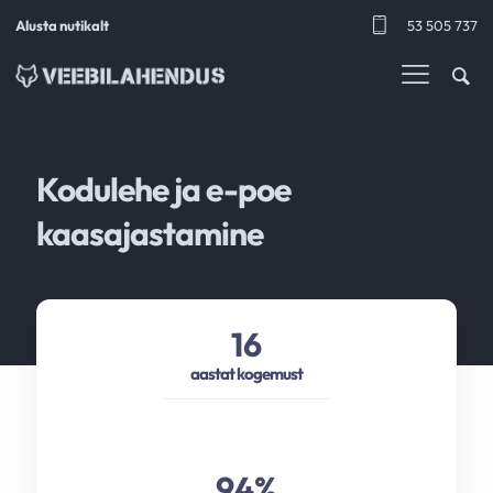
Alusta nutikalt
53 505 737
Menüü
Kodulehe ja e-poe
kaasajastamine
16
aastat kogemust
94
%