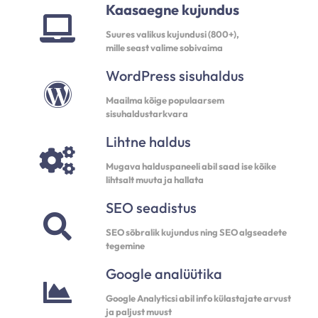
Kaasaegne kujundus
Suures valikus kujundusi (800+),
mille seast valime sobivaima
WordPress sisuhaldus
Maailma kõige populaarsem
sisuhaldustarkvara
Lihtne haldus
Mugava halduspaneeli abil saad ise kõike
lihtsalt muuta ja hallata
SEO seadistus
SEO sõbralik kujundus ning SEO algseadete
tegemine
Google analüütika
Google Analyticsi abil info külastajate arvust
ja paljust muust