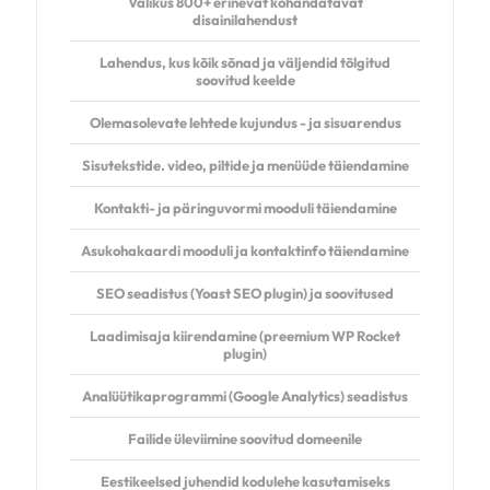
Valikus 800+ erinevat kohandatavat
disainilahendust
Lahendus, kus kõik sõnad ja väljendid tõlgitud
soovitud keelde
Olemasolevate lehtede kujundus - ja sisuarendus
Sisutekstide. video, piltide ja menüüde täiendamine
Kontakti- ja päringuvormi mooduli täiendamine
Asukohakaardi mooduli ja kontaktinfo täiendamine
SEO seadistus (Yoast SEO plugin) ja soovitused
Laadimisaja kiirendamine (preemium
WP Rocket
plugin)
Analüütikaprogrammi (Google Analytics) seadistus
Failide üleviimine soovitud domeenile
Eestikeelsed juhendid kodulehe kasutamiseks