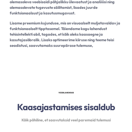
olemasoleva veebisaidi põhjalikku ülevaatust ja analüüsi ning
olemasolevate tugevuste säilitamist, lisades juurde
funktsionaalsust ja kasutusmugavust.
Lisame preemium kujunduse, mis on visuaalselt muljetavaldav ja
funktsionaalselt tipptasemel. Täiendame kogu lahendust
tehisintellekti abil, tagades, et kõik oleks kaasaegne ja
kasutajasõbralik. Lisaks optimeerime kiiruse ning teeme teisi
seadistusi, saavutamaks suurepärase tulemuse,
Kaasajastamises sisaldub
Kõik põhiline, et saavutaksid veel paremaid tulemusi