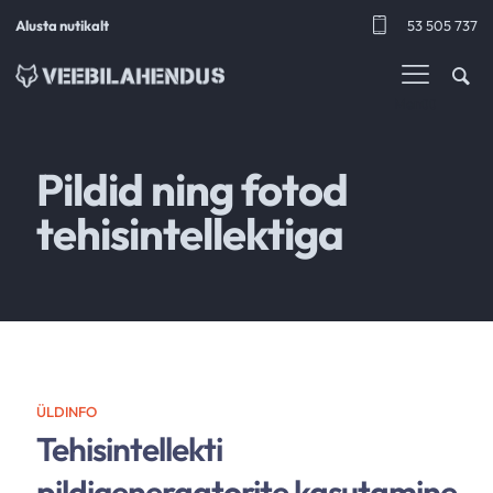
Alusta nutikalt
53 505 737
Menüü
Pildid ning fotod
tehisintellektiga
ÜLDINFO
Tehisintellekti
pildigeneraatorite kasutamine