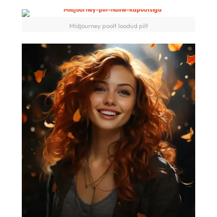
Midjourney poolt loodud pilt