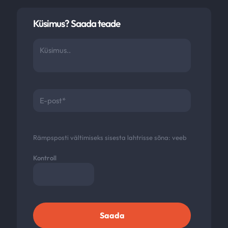
Küsimus? Saada teade
Rämpsposti vältimiseks sisesta lahtrisse sõna:
veeb
Kontroll