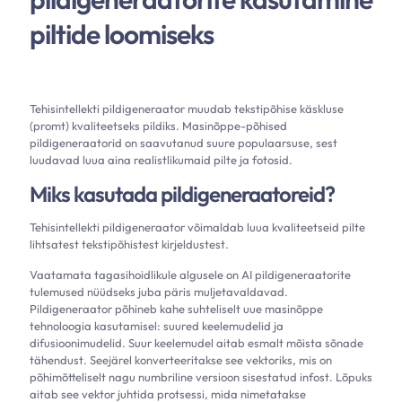
piltide loomiseks
Tehisintellekti pildigeneraator muudab tekstipõhise käskluse
(promt) kvaliteetseks pildiks. Masinõppe-põhised
pildigeneraatorid on saavutanud suure populaarsuse, sest
luudavad luua aina realistlikumaid pilte ja fotosid.
Miks kasutada pildigeneraatoreid?
Tehisintellekti pildigeneraator võimaldab luua kvaliteetseid pilte
lihtsatest tekstipõhistest kirjeldustest.
Vaatamata tagasihoidlikule algusele on AI pildigeneraatorite
tulemused nüüdseks juba päris muljetavaldavad.
Pildigeneraator põhineb kahe suhteliselt uue masinõppe
tehnoloogia kasutamisel: suured keelemudelid ja
difusioonimudelid. Suur keelemudel aitab esmalt mõista sõnade
tähendust. Seejärel konverteeritakse see vektoriks, mis on
põhimõtteliselt nagu numbriline versioon sisestatud infost. Lõpuks
aitab see vektor juhtida protsessi, mida nimetatakse