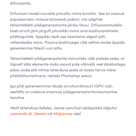
difusiooniks.
Difusiooni mudel muudab juhusliku müra kunstiks. See on saanud
populaarseks viimase kümnendi jooksul, mis selgitab
tehisintellekti pildigeneraatorite järsku tõusu. Difusioonimudelis
lisab arvuti järk-järgult juhuslikku müra oma koolitusandmete
pildikogumile. Ajapikku õpib see taastama algset pilti,
vähendades müra. Piisava koolitusega võib selline mudel õppida
genereerima täiesti uusi pilte.
Tehisintellekti pildigeneraatorite miinusteks võib pidada seda, et
täpselt kõiki elemente mida soovid pole võimalik veel käsklustega
edasi anda ehk mitme lahenduse jaoks on lisaks tarvis mõne
pilditöötlustarkvara, näiteks Photoshop oskusi.
Iga pildi genereerimine nõuab arvutusvõimsust (GPU-sid),
seetõttu on valdava enamuse pildigeneraatorite kasutamine
tasuline.
Meilt lahenduse tellides, loome soovitud näidispildid üldjuhul
Leonardo AI
,
Gemini
või
Midjourney
abil.