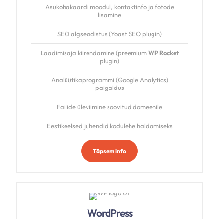
Asukohakaardi moodul, kontaktinfo ja fotode
lisamine
SEO algseadistus (Yoast SEO plugin)
Laadimisaja kiirendamine (preemium
WP Rocket
plugin)
Analüütikaprogrammi (Google Analytics)
paigaldus
Failide üleviimine soovitud domeenile
Eestikeelsed juhendid kodulehe haldamiseks
Täpsem info
WordPress