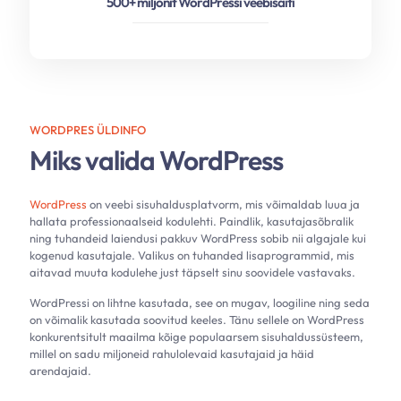
500+ miljonit WordPressi veebisaiti
WORDPRES ÜLDINFO
Miks valida WordPress
WordPress
on veebi sisuhaldusplatvorm, mis võimaldab luua ja
hallata professionaalseid kodulehti. Paindlik, kasutajasõbralik
ning tuhandeid laiendusi pakkuv WordPress sobib nii algajale kui
kogenud kasutajale. Valikus on tuhanded lisaprogrammid, mis
aitavad muuta kodulehe just täpselt sinu soovidele vastavaks.
WordPressi on lihtne kasutada, see on mugav, loogiline ning seda
on võimalik kasutada soovitud keeles. Tänu sellele on WordPress
konkurentsitult maailma kõige populaarsem sisuhaldussüsteem,
millel on sadu miljoneid rahulolevaid kasutajaid ja häid
arendajaid.