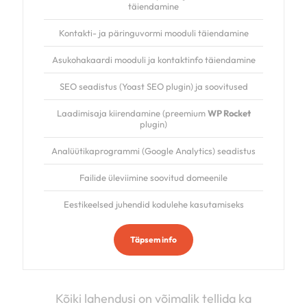
täiendamine
Kontakti- ja päringuvormi mooduli täiendamine
Asukohakaardi mooduli ja kontaktinfo täiendamine
SEO seadistus (Yoast SEO plugin) ja soovitused
Laadimisaja kiirendamine (preemium
WP Rocket
plugin)
Analüütikaprogrammi (Google Analytics) seadistus
Failide üleviimine soovitud domeenile
Eestikeelsed juhendid kodulehe kasutamiseks
Täpsem info
Kõiki lahendusi on võimalik tellida ka