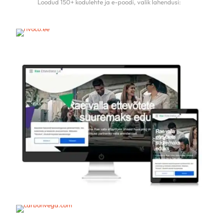
Loodud 150+ kodulehte ja e-poodi, valik lahendusi: