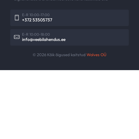
E-R 10:00-17:00
+372 53505737
E-R 10:00-18:00
info@veebilahendus.ee
© 2026 Kõik õigused kaitstud
Wolves OÜ