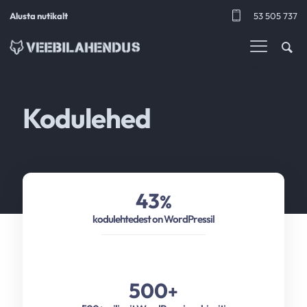
Alusta nutikalt
53 505 737
Menüü
Kodulehed
43
%
kodulehtedest on WordPressil
500
+