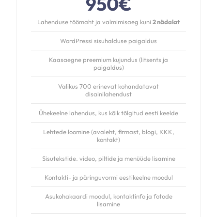
950€
Lahenduse töömaht ja valmimisaeg kuni
2 nädalat
WordPressi sisuhalduse paigaldus
Kaasaegne preemium kujundus (litsents ja
paigaldus)
Valikus 700 erinevat kohandatavat
disainilahendust
Ühekeelne lahendus, kus kõik tõlgitud eesti keelde
Lehtede loomine (avaleht, firmast, blogi, KKK,
kontakt)
Sisutekstide. video, piltide ja menüüde lisamine
Kontakti- ja päringuvormi eestikeelne moodul
Asukohakaardi moodul, kontaktinfo ja fotode
lisamine