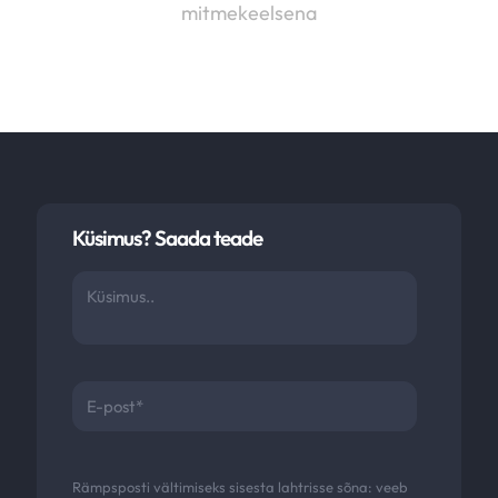
mitmekeelsena
Küsimus? Saada teade
Rämpsposti vältimiseks sisesta lahtrisse sõna:
veeb