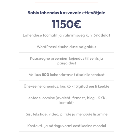
Sobiv lahendus kasvavale ettevõtjale
1150€
Lahenduse töömaht ja valmimisaeg kuni
3 nädalat
WordPressi sisuhalduse paigaldus
Kaasaegne preemium kujundus (litsents ja
paigaldus)
Valikus
800
kohandatavat disainilahendust
Ühekeelne lahendus, kus kõik tõlgitud eesti keelde
Lehtede loomine (avaleht, firmast, blogi, KKK,
kontakt)
Sisutekstide. video, piltide ja menüüde lisamine
Kontakti- ja päringuvormi eestikeelne moodul