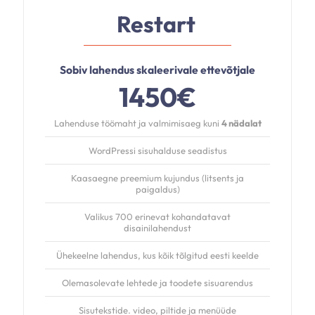
Restart
Sobiv lahendus skaleerivale ettevõtjale
1450€
Lahenduse töömaht ja valmimisaeg kuni
4 nädalat
WordPressi sisuhalduse seadistus
Kaasaegne preemium kujundus (litsents ja
paigaldus)
Valikus 700 erinevat kohandatavat
disainilahendust
Ühekeelne lahendus, kus kõik tõlgitud eesti keelde
Olemasolevate lehtede ja toodete sisuarendus
Sisutekstide. video, piltide ja menüüde